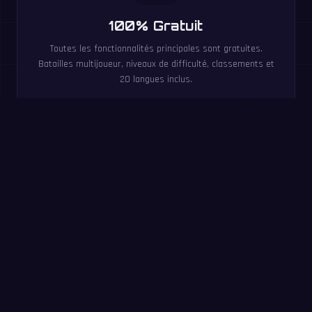
100% Gratuit
Toutes les fonctionnalités principales sont gratuites.
Batailles multijoueur, niveaux de difficulté, classements et
20 langues inclus.
Essayez maintenant : défi
de 60 secondes
Répondez à un maximum de questions en 60 secondes.
Sans inscription : le même entraînement que dans l’app
MathIt.