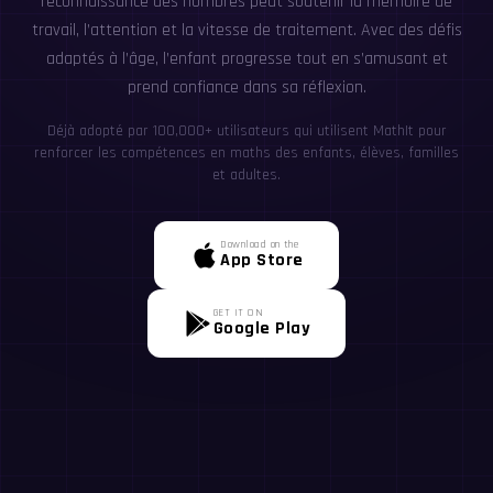
reconnaissance des nombres peut soutenir la mémoire de
travail, l’attention et la vitesse de traitement. Avec des défis
adaptés à l’âge, l’enfant progresse tout en s’amusant et
prend confiance dans sa réflexion.
Déjà adopté par 100,000+ utilisateurs qui utilisent MathIt pour
renforcer les compétences en maths des enfants, élèves, familles
et adultes.
Download on the
App Store
GET IT ON
Google Play