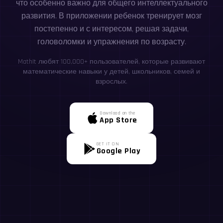
что особенно важно для общего интеллектуального
развития. В приложении ребенок тренирует мозг
постепенно и с интересом, решая задачи,
головоломки и упражнения по возрасту.
MathIt любят 100,000+ пользователей, которые развивают
математические навыки у детей, школьников, семей и
взрослых.
Download on the
App Store
GET IT ON
Google Play