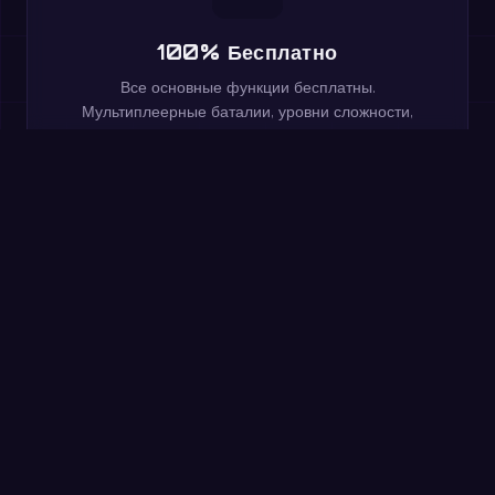
100% Бесплатно
Все основные функции бесплатны.
Мультиплеерные баталии, уровни сложности,
таблицы лидеров и 20 языков включены.
Попробуйте прямо сейчас:
минутная разминка
Решите как можно больше примеров за 60 секунд.
Без регистрации — та же практика, что и в