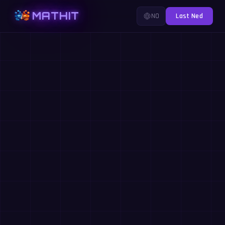
MATHIT
NO
Last Ned