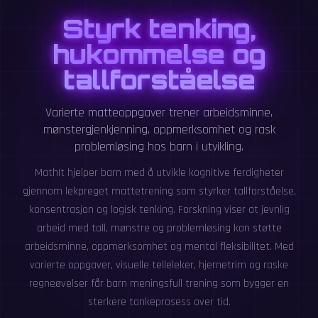
Styrk tenking,
hukommelse og
tallforståelse
Varierte matteoppgaver trener arbeidsminne,
mønstergjenkjenning, oppmerksomhet og rask
problemløsing hos barn i utvikling.
MathIt hjelper barn med å utvikle kognitive ferdigheter
gjennom lekpreget mattetrening som styrker tallforståelse,
konsentrasjon og logisk tenking. Forskning viser at jevnlig
arbeid med tall, mønstre og problemløsing kan støtte
arbeidsminne, oppmerksomhet og mental fleksibilitet. Med
varierte oppgaver, visuelle telleleker, hjernetrim og raske
regneøvelser får barn meningsfull trening som bygger en
sterkere tankeprosess over tid.