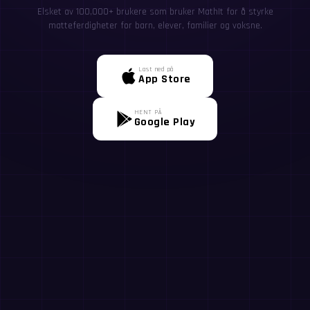
Elsket av 100,000+ brukere som bruker MathIt for å styrke
matteferdigheter for barn, elever, familier og voksne.
Last ned på
App Store
HENT PÅ
Google Play