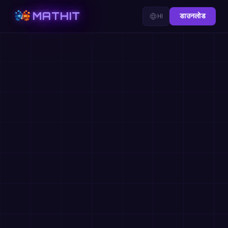
MATHIT
HI
डाउनलोड