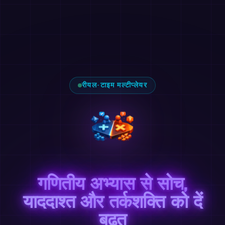
रीयल-टाइम मल्टीप्लेयर
गणितीय अभ्यास से सोच,
याददाश्त और तर्कशक्ति को दें
बढ़त