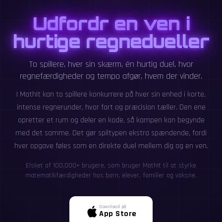
Udfordr en ven i
hurtige regnedueller
To spillere, hver sin skærm, én hurtig duel, hvor
regnefærdigheder og tempo afgør, hvem der vinder.
I MathIt kan to spillere konkurrere på hver sin enhed i korte,
intense regnerunder, hvor fart og præcision tæller. Den ene
opretter et rum og deler en kode, så kampen kan begynde
med det samme. Det gør spiltypen ekstra spændende, fordi
hver opgave føles som en direkte duel mellem dig og en ven.
Elsket af 100,000+ brugere, som bruger MathIt til at styrke
matematikfærdigheder hos børn, elever, familier og voksne.
Download på
App Store