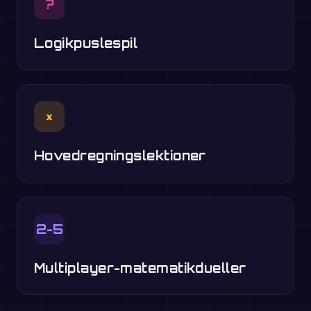
?
Logikpuslespil
×
Hovedregningslektioner
2-5
Multiplayer-matematikdueller