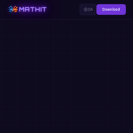
MATHIT
DA
Download