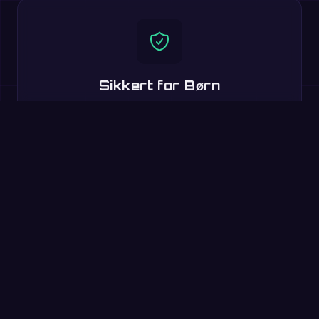
Sikkert for Børn
Ingen chat, ingen sociale funktioner, børnevenligt design.
PRO-brugere nyder en reklamefri oplevelse.
Prøv nu: 60-sekunders
øvelse