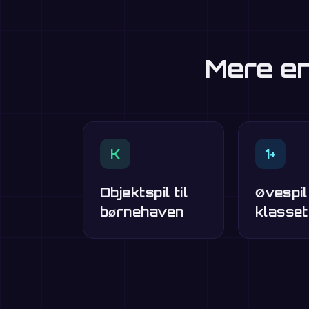
Mere en
K
1+
Objektspil til
Øvespil
børnehaven
klasset