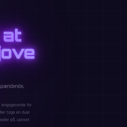
 at
jove
 spændende,
e engagerende for
ler tage en duel
heder på, uanset