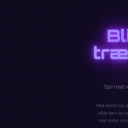
Bl
træ
Spil mod v
Med MathIt kan d
både børn og vo
mod andre som e