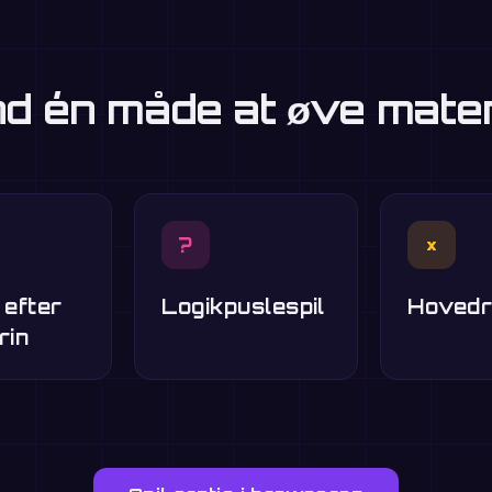
d én måde at øve mate
?
×
 efter
Logikpuslespil
Hovedr
rin