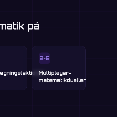
matik på
2-5
egningslektioner
Multiplayer-
matematikdueller