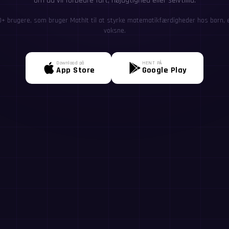
om du vil forbedre fart, nøjagtighed eller selvtillid.
0+ brugere, som bruger MathIt til at styrke matematikfærdigheder hos børn, el
voksne.
Download på
HENT PÅ
App Store
Google Play