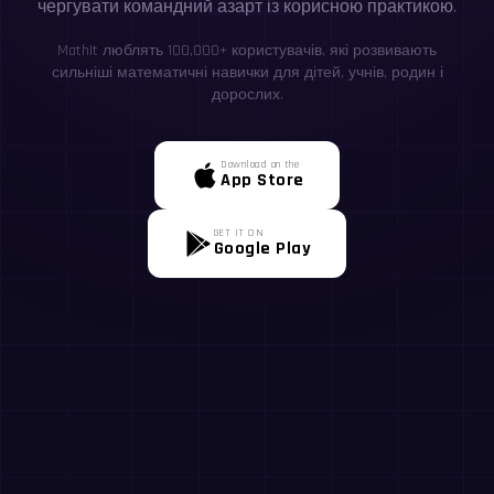
чергувати командний азарт із корисною практикою.
MathIt люблять 100,000+ користувачів, які розвивають
сильніші математичні навички для дітей, учнів, родин і
дорослих.
Download on the
App Store
GET IT ON
Google Play