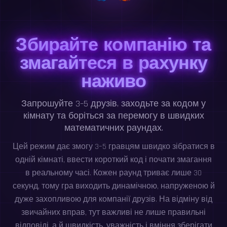
Збирайте компанію та
змагайтеся в рахунку
наживо
Запрошуйте 3–5 друзів, заходьте за кодом у
кімнату та боріться за перемогу в швидких
математичних раундах.
Цей режим дає змогу 3–5 гравцям швидко зібратися в
одній кімнаті, ввести короткий код і почати змагання
в реальному часі. Кожен раунд триває лише 30
секунд, тому гра виходить динамічною, напруженою й
дуже захопливою для компанії друзів. На відміну від
звичайних вправ, тут важливі не лише правильні
відповіді, а й швидкість, уважність і вміння зберігати