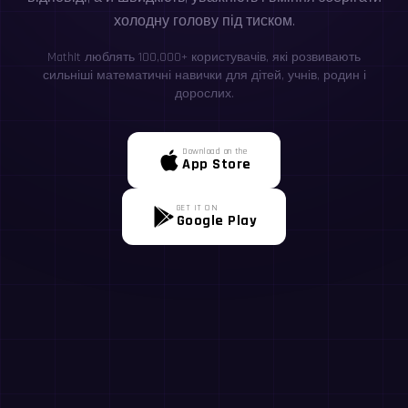
холодну голову під тиском.
MathIt люблять 100,000+ користувачів, які розвивають
сильніші математичні навички для дітей, учнів, родин і
дорослих.
Download on the
App Store
GET IT ON
Google Play