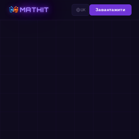
MATHIT
UK
Завантажити