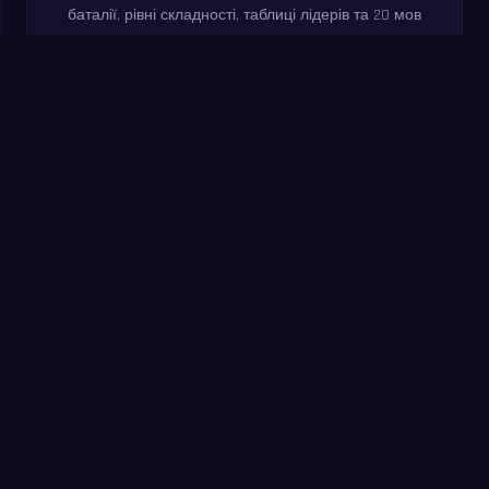
баталії, рівні складності, таблиці лідерів та 20 мов
включено.
Спробуйте зараз: хвилинне
тренування
Розв’яжіть якомога більше прикладів за 60 секунд.
Без реєстрації — та сама практика, що й у
застосунку MathIt.
Почати