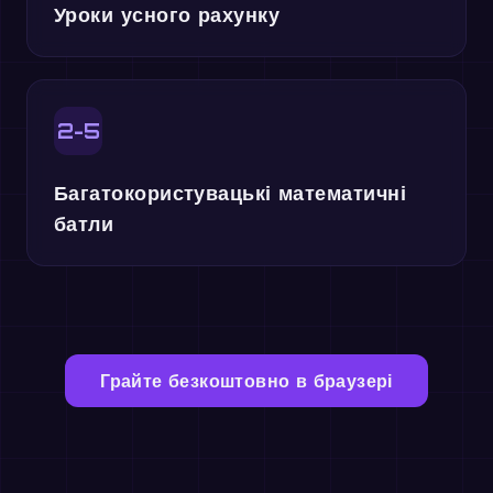
Уроки усного рахунку
2-5
Багатокористувацькі математичні
батли
Грайте безкоштовно в браузері