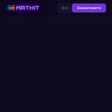
MATHIT
UK
Завантажити