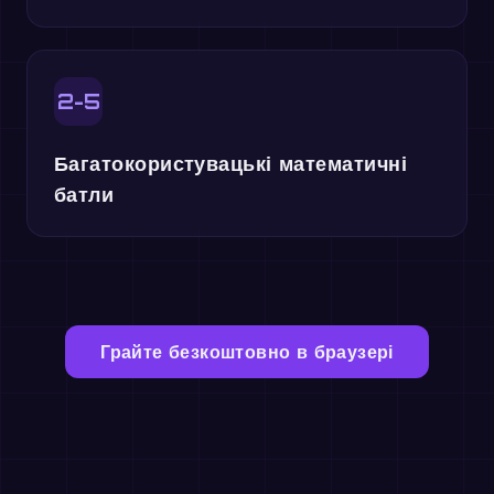
2-5
Багатокористувацькі математичні
батли
Грайте безкоштовно в браузері