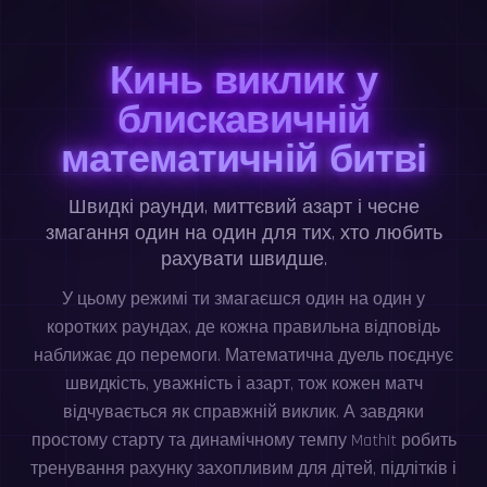
Кинь виклик у
блискавичній
математичній битві
Швидкі раунди, миттєвий азарт і чесне
змагання один на один для тих, хто любить
рахувати швидше.
У цьому режимі ти змагаєшся один на один у
коротких раундах, де кожна правильна відповідь
наближає до перемоги. Математична дуель поєднує
швидкість, уважність і азарт, тож кожен матч
відчувається як справжній виклик. А завдяки
простому старту та динамічному темпу MathIt робить
тренування рахунку захопливим для дітей, підлітків і