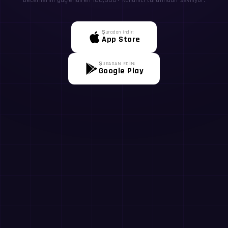
becerilerini güçlendiren 100,000+ kullanıcı tarafından seviliyor.
Şuradan indir:
App Store
ŞURADAN EDİN:
Google Play