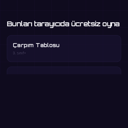
Bunları tarayıcıda ücretsiz oyna
Çarpım Tablosu
3. sınıf+
Eksik Çarpan
3–4. sınıf
Katlar Yarışı
3–5. sınıf