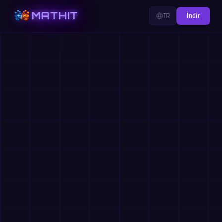
MATHIT
TR
İndir