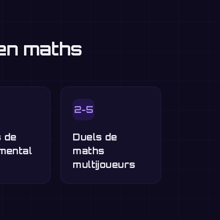
 en maths
2-5
 de
Duels de
mental
maths
multijoueurs