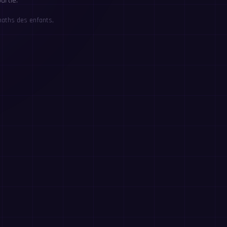
artie.
maths des enfants,