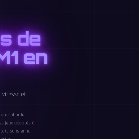
es de
M1 en
 vitesse et
ite et aborder
es jeux adaptés à
ltats sans ennui.