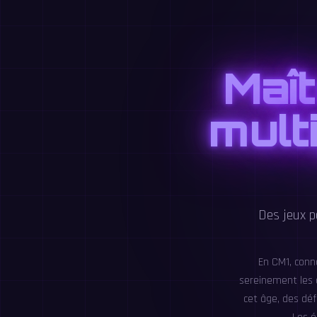
Maît
mult
Des jeux p
En CM1, conna
sereinement les 
cet âge, des déf