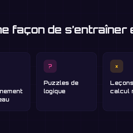
ne façon de s’entraîner
?
×
Puzzles de
Leçons
înement
logique
calcul 
eau