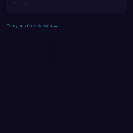
3. sınıf+
Tarayıcıda ücretsiz oyna →
Hemen dene: 60 saniyelik
alıştırma
60 saniyede olabildiğince çok soru çöz. Kayıt yok — MathIt
uygulamasındaki alıştırmanın aynısı.
Başla