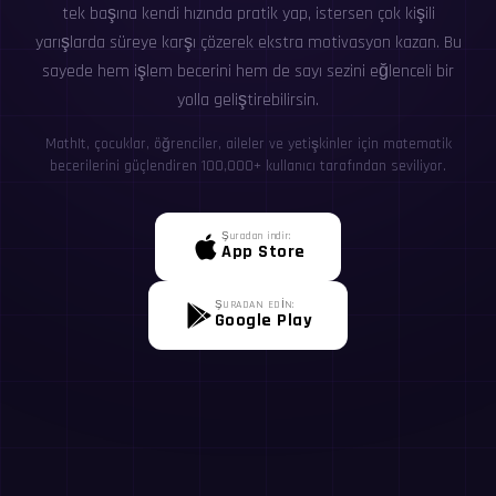
tek başına kendi hızında pratik yap, istersen çok kişili
yarışlarda süreye karşı çözerek ekstra motivasyon kazan. Bu
sayede hem işlem becerini hem de sayı sezini eğlenceli bir
yolla geliştirebilirsin.
MathIt, çocuklar, öğrenciler, aileler ve yetişkinler için matematik
becerilerini güçlendiren 100,000+ kullanıcı tarafından seviliyor.
Şuradan indir:
App Store
ŞURADAN EDİN:
Google Play