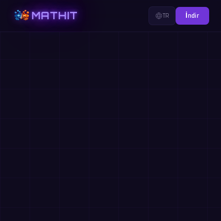
MATHIT
TR
İndir