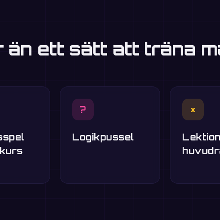
r än ett sätt att träna m
?
×
sspel
Logikpussel
Lektion
skurs
huvudr