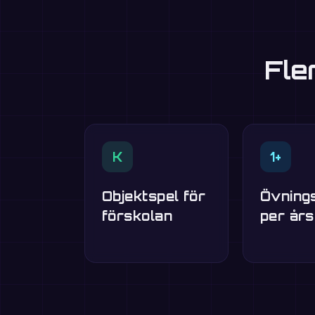
Fle
K
1+
Objektspel för
Övning
förskolan
per år