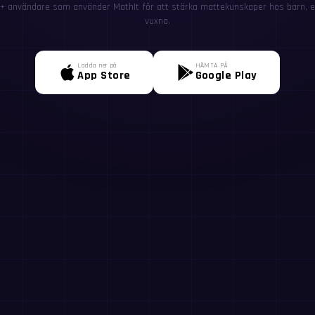
+ användare som använder MathIt för att stärka mattekunskaper hos barn, el
vuxna.
Ladda ner på
HÄMTA PÅ
App Store
Google Play