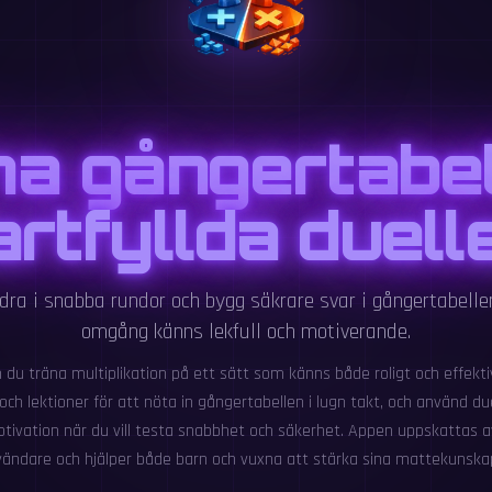
a gångertabel
artfyllda duell
ra i snabba rundor och bygg säkrare svar i gångertabell
omgång känns lekfull och motiverande.
du träna multiplikation på ett sätt som känns både roligt och effekti
ch lektioner för att nöta in gångertabellen i lugn takt, och använd d
tivation när du vill testa snabbhet och säkerhet. Appen uppskattas a
ändare och hjälper både barn och vuxna att stärka sina mattekunska