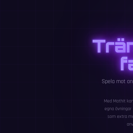
Trän
f
Spela mot and
Med MathIt kan 
egna övningar o
som extra mo
anv