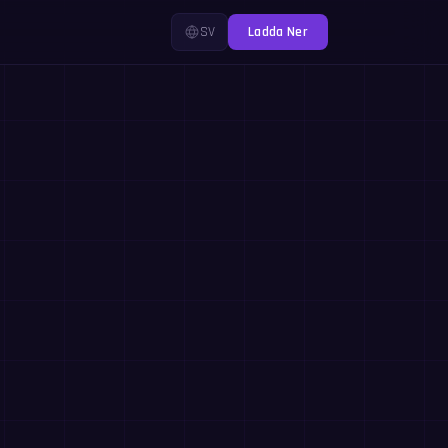
SV
Ladda Ner