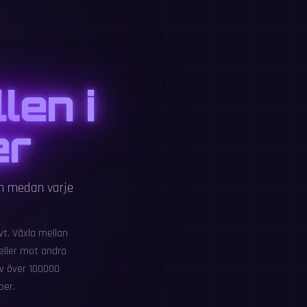
len i
er
en medan varje
vt. Växla mellan
ueller mot andra
v över 100000
per.