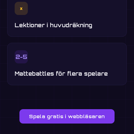
×
Lektioner i huvudräkning
2-5
Mattebattles för flera spelare
Spela gratis i webbläsaren