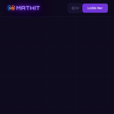
MATHIT
SV
Ladda Ner