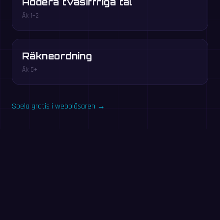
Addera tvåsiffriga tal
Åk 1–2
Räkneordning
Åk 5+
Spela gratis i webbläsaren →
Testa nu: 60-
sekundersövning