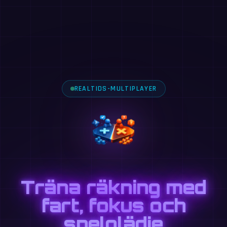
REALTIDS-MULTIPLAYER
Träna räkning med
fart, fokus och
spelglädje