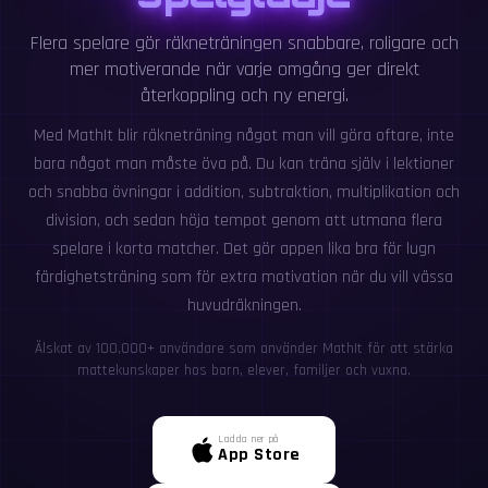
Flera spelare gör räkneträningen snabbare, roligare och
mer motiverande när varje omgång ger direkt
återkoppling och ny energi.
Med MathIt blir räkneträning något man vill göra oftare, inte
bara något man måste öva på. Du kan träna själv i lektioner
och snabba övningar i addition, subtraktion, multiplikation och
division, och sedan höja tempot genom att utmana flera
spelare i korta matcher. Det gör appen lika bra för lugn
färdighetsträning som för extra motivation när du vill vässa
huvudräkningen.
Älskat av 100,000+ användare som använder MathIt för att stärka
mattekunskaper hos barn, elever, familjer och vuxna.
Ladda ner på
App Store