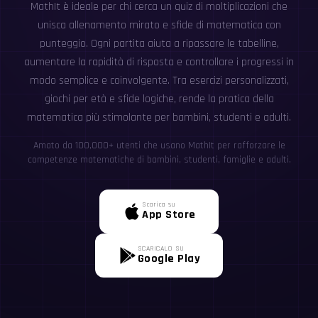
MathIt è ideale per chi cerca un quiz di moltiplicazioni che
unisca allenamento mirato e sfide di matematica con
punteggio. Ogni partita aiuta a ripassare le tabelline,
aumentare la rapidità di risposta e controllare i progressi in
modo semplice e coinvolgente. Tra esercizi personalizzati,
giochi per età e sfide logiche, rende la pratica della
matematica più stimolante per bambini, studenti e adulti.
Amato da 100,000+ utenti che usano MathIt per rafforzare le
competenze matematiche di bambini, studenti, famiglie e adulti.
Scarica su
App Store
SCARICALO SU
Google Play