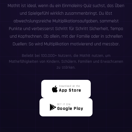
MathIt ist ideal, wenn du ein Einmaleins-Quiz suchst, das Üben
und Spielgefühl wirklich zusammenbringt. Du löst
abwechslungsreiche Multiplikationsaufgaben, sammelst
Punkte und verbesserst Schritt für Schritt Sicherheit, Tempo
und Kopfrechnen. Ob allein, mit der Familie oder in schnellen
Duellen: So wird Multiplikation motivierend und messbar.
Beliebt bei 100,000+ Nutzern, die MathIt nutzen, um
Mathefähigkeiten von Kindern, Schülern, Familien und Erwachsenen
zu stärken.
Download on the
App Store
GET IT ON
Google Play