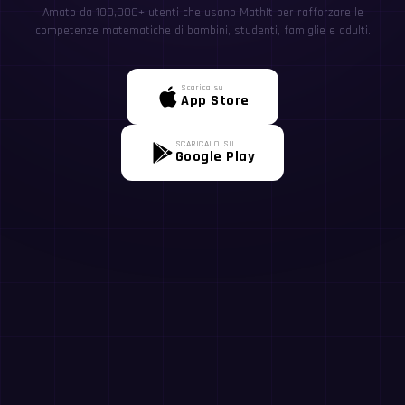
Amato da 100,000+ utenti che usano MathIt per rafforzare le
competenze matematiche di bambini, studenti, famiglie e adulti.
Scarica su
App Store
SCARICALO SU
Google Play