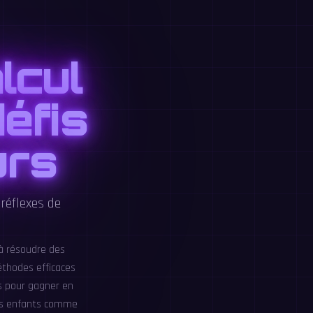
lcul
éfis
urs
 réflexes de
 à résoudre des
éthodes efficaces
rs pour gagner en
 les enfants comme