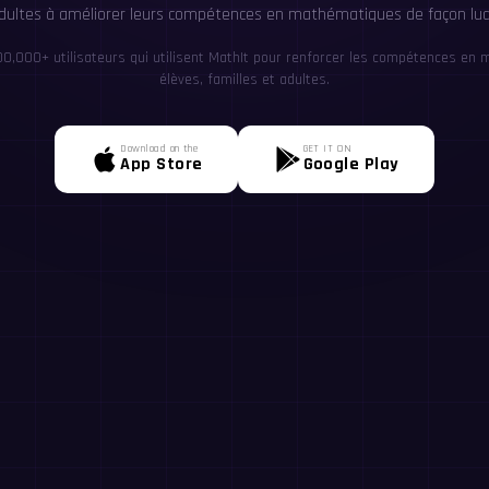
adultes à améliorer leurs compétences en mathématiques de façon lud
00,000+ utilisateurs qui utilisent MathIt pour renforcer les compétences en 
élèves, familles et adultes.
Download on the
GET IT ON
App Store
Google Play