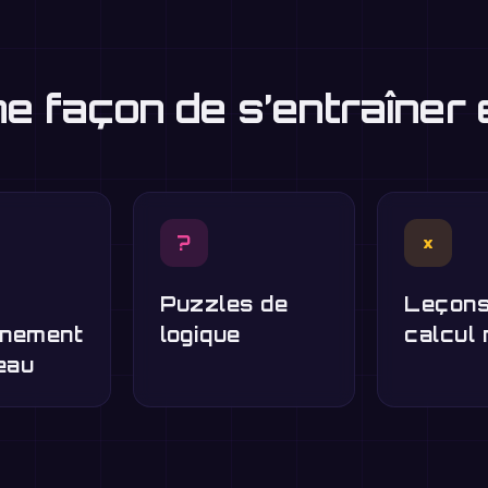
ne façon de s’entraîner
?
×
Puzzles de
Leçons
înement
logique
calcul 
eau