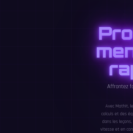
Pro
men
ra
Affrontez f
Avec MathIt, l
calculs et des é
dans les leçons,
vitesse et en con