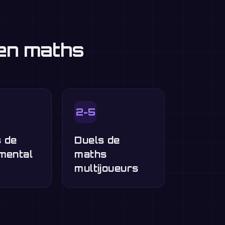
 en maths
2-5
 de
Duels de
mental
maths
multijoueurs