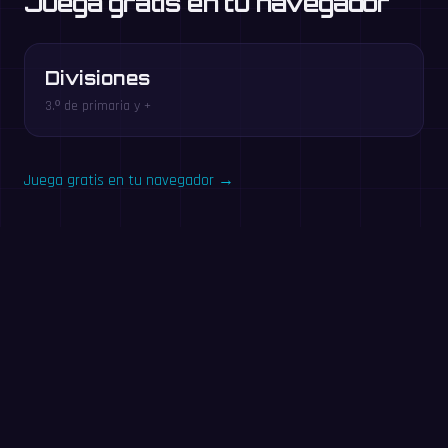
Juega gratis en tu navegador
Divisiones
3.º de primaria y +
Juega gratis en tu navegador →
Pruébalo ahora: reto de
60 segundos
Responde todas las que puedas en 60 segundos. Sin