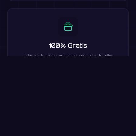
100% Gratis
Todas las funciones principales son gratis. Batallas
multijugador, niveles de dificultad, clasificaciones y 20
idiomas incluidos.