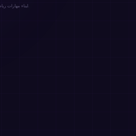
محبوب من 100,000+ مستخدم يستخدمون MathIt لبناء مهارات رياضية أقوى للأطفال والطلاب والعائلات والبالغين.