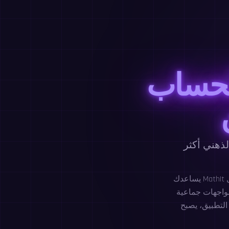
لحساب
ذهني أكثر
يساعدك MathIt على تقوية الحساب الذهني من خلال ألعاب وتدريبات سريعة تبني السرعة والدقة في حل
مواجهات جماعية
التطبيق، يصبح