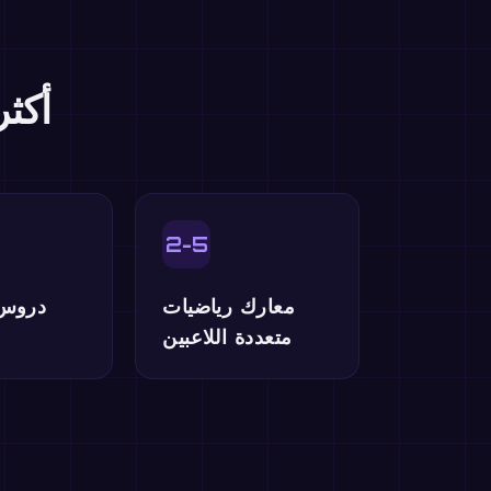
أكث
2-5
معارك رياضيات
دروس
متعددة اللاعبين