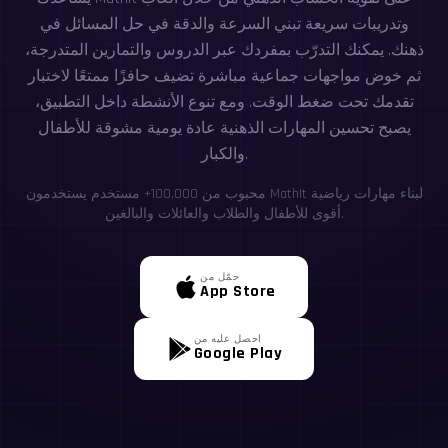
وتدريبات سريعة تبني السرعة والدقة في حل المسائل في
ذهنك. يمكنك التدرّب بمفردك عبر الدروس والتمارين المتدرجة،
ثم خوض مواجهات جماعية مباشرة تضيف حافزًا ممتعًا لاختبار
تقدمك تحت ضغط الوقت. ومع تنوع الأنشطة داخل التطبيق،
يصبح تحسين المهارات الذهنية عادة يومية مشوقة للأطفال
والكبار.
محبوب من 100,000+ مستخدم يستخدمون MathIt لبناء مهارات رياضية
أقوى للأطفال والطلاب والعائلات والبالغين.
حمّل من
App Store
احصل عليه من
Google Play