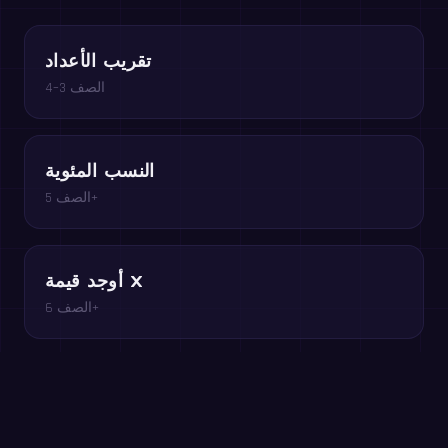
تقريب الأعداد
الصف 3–4
النسب المئوية
الصف 5+
أوجد قيمة x
الصف 6+
جد المتوسط
الصف 4–6