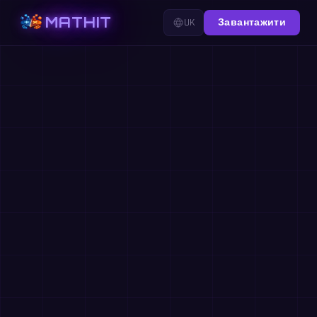
MATHIT
UK
Завантажити