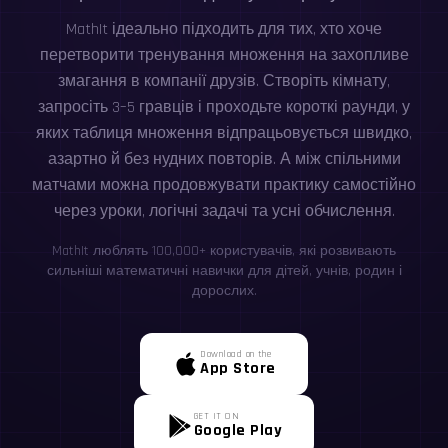
MathIt ідеально підходить для тих, хто хоче
перетворити тренування множення на захопливе
змагання в компанії друзів. Створіть кімнату,
запросіть 3–5 гравців і проходьте короткі раунди, у
яких таблиця множення відпрацьовується швидко,
азартно й без нудних повторів. А між спільними
матчами можна продовжувати практику самостійно
через уроки, логічні задачі та усні обчислення.
MathIt люблять 100,000+ користувачів, які розвивають
сильніші математичні навички для дітей, учнів, родин і
дорослих.
Download on the
App Store
GET IT ON
Google Play