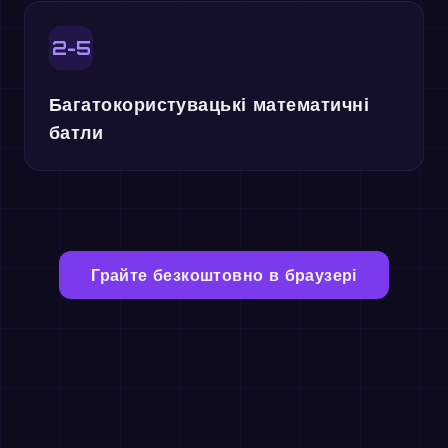
2-5
Багатокористувацькі математичні
батли
Грайте безкоштовно в браузері