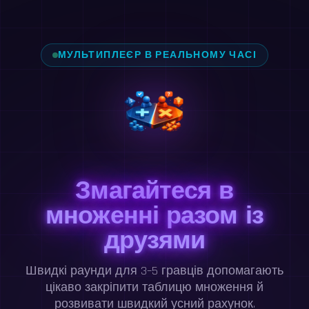
МУЛЬТИПЛЕЄР В РЕАЛЬНОМУ ЧАСІ
Змагайтеся в
множенні разом із
друзями
Швидкі раунди для 3–5 гравців допомагають
цікаво закріпити таблицю множення й
розвивати швидкий усний рахунок.