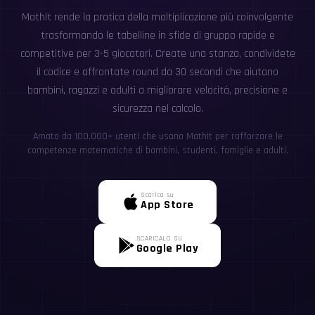
MathIt rende la pratica della moltiplicazione più coinvolgente
trasformando le tabelline in sfide di gruppo rapide e
competitive per 3-5 giocatori. Create una stanza, condividete
il codice e affrontate round da 30 secondi che aiutano
bambini, ragazzi e adulti a migliorare velocità, precisione e
sicurezza nel calcolo.
Amato da 100,000+ utenti che usano MathIt per rafforzare le
competenze matematiche di bambini, studenti, famiglie e adulti.
Scarica su
App Store
SCARICALO SU
Google Play