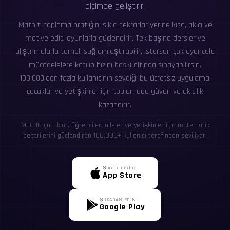
biçimde geliştirir.
MathIt, toplama pratiğini sıkıcı tekrarlar yerine kısa, akıcı ve
motive edici oyunlarla güçlendirir. Tek başına dersler ve
alıştırmalarla temeli sağlamlaştırabilir, istersen çok oyunculu
mücadelelere katılıp hızını baskı altında sınayabilirsin.
100.000'den fazla kullanıcının sevdiği bu ücretsiz uygulama,
çocuklar ve yetişkinler için toplamada güven ve akıcılık
kazandırır.
MathIt, çocuklar, öğrenciler, aileler ve yetişkinler için matematik
becerilerini güçlendiren 100,000+ kullanıcı tarafından seviliyor.
Şuradan indir:
App Store
ŞURADAN EDİN:
Google Play