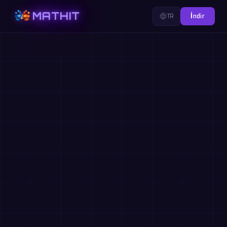
MATHIT
TR
İndir