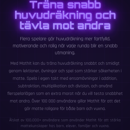
Träna snabb
huvudräkning och
tävla mot andra
Flera spelare gör huvudräkning mer fartfylld,
motiverande och rolig när varje runda blir en snabb
utmaning.
Med MathIt kan du träna huvudräkning snabbt och smidigt
genom lektioner, övningar och spel som stärker säkerheten i
matte. Spela i egen takt med ensamövningar i addition,
subtraktion, multiplikation och division, och använd
flerspelarlägen som en extra morot när du vill testa snabbhet
mot andra. Över 100 000 användare gillar MathIt för att det
gör matte roligare för både barn och vuxna.
Älskat av 100,000+ användare som använder MathIt för att stärka
mattekunskaper hos barn, elever, familjer och vuxna.