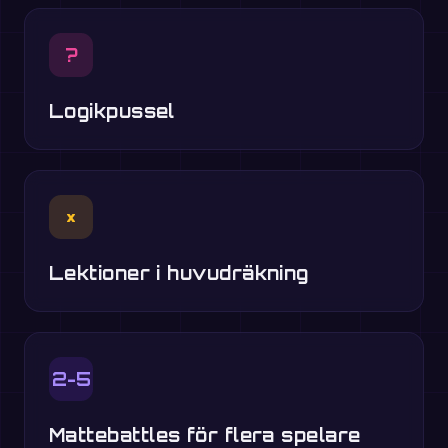
?
Logikpussel
×
Lektioner i huvudräkning
2-5
Mattebattles för flera spelare