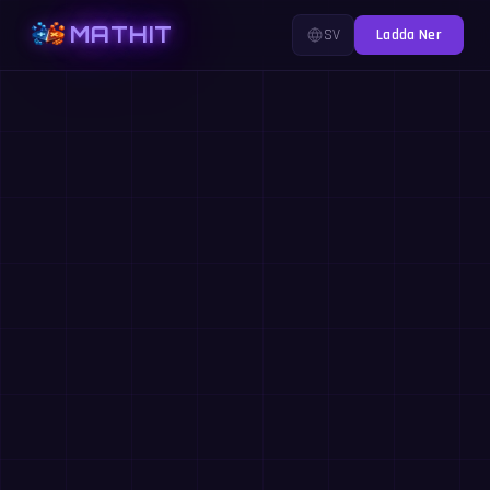
MATHIT
SV
Ladda Ner