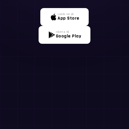
Ladda ner på
App Store
HÄMTA PÅ
Google Play