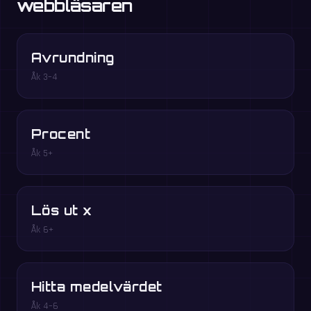
webbläsaren
Avrundning
Åk 3–4
Procent
Åk 5+
Lös ut x
Åk 6+
Hitta medelvärdet
Åk 4–6