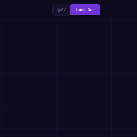
SV
Ladda Ner