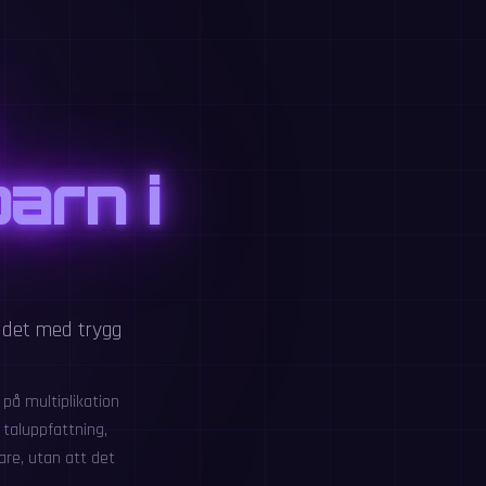
arn i
udet med trygg
 på multiplikation
 taluppfattning,
are, utan att det