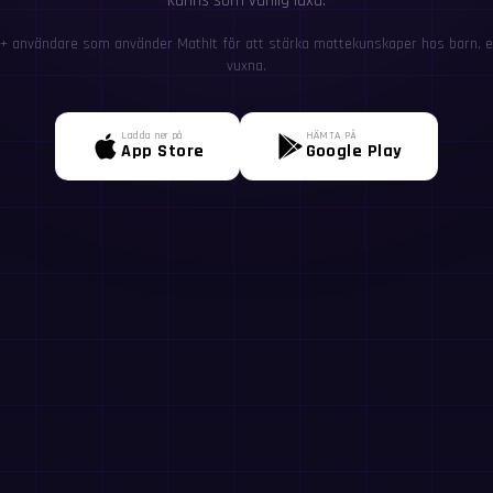
känns som vanlig läxa.
+ användare som använder MathIt för att stärka mattekunskaper hos barn, el
vuxna.
Ladda ner på
HÄMTA PÅ
App Store
Google Play