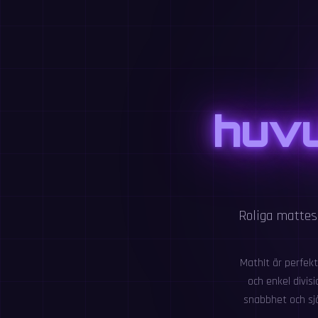
huvu
Roliga mattesp
MathIt är perfekt
och enkel divis
snabbhet och sjä