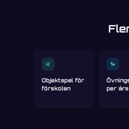
Fle
K
1+
Objektspel för
Övning
förskolan
per år