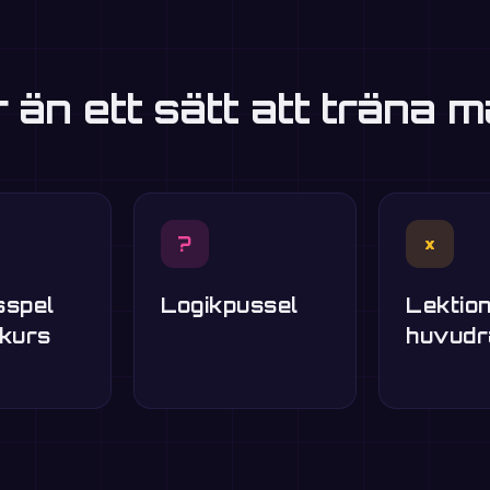
r än ett sätt att träna m
?
×
sspel
Logikpussel
Lektion
skurs
huvudr