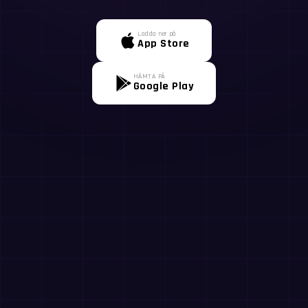
Ladda ner på
App Store
HÄMTA PÅ
Google Play