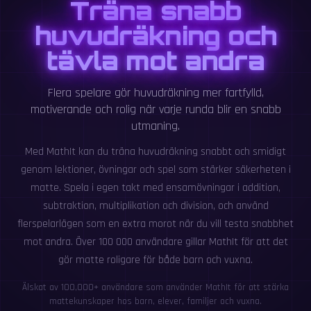
Träna snabb
huvudräkning och
tävla mot andra
Flera spelare gör huvudräkning mer fartfylld,
motiverande och rolig när varje runda blir en snabb
utmaning.
Med MathIt kan du träna huvudräkning snabbt och smidigt
genom lektioner, övningar och spel som stärker säkerheten i
matte. Spela i egen takt med ensamövningar i addition,
subtraktion, multiplikation och division, och använd
flerspelarlägen som en extra morot när du vill testa snabbhet
mot andra. Över 100 000 användare gillar MathIt för att det
gör matte roligare för både barn och vuxna.
Älskat av 100,000+ användare som använder MathIt för att stärka
mattekunskaper hos barn, elever, familjer och vuxna.