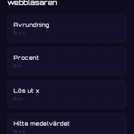
webbläsaren
Avrundning
Åk 3–4
Procent
Åk 5+
Lös ut x
Åk 6+
Hitta medelvärdet
Åk 4–6