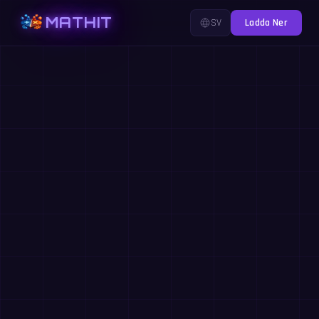
MATHIT
SV
Ladda Ner