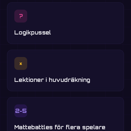
?
Logikpussel
×
Lektioner i huvudräkning
2-5
Mattebattles för flera spelare