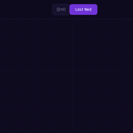
NO
Last Ned