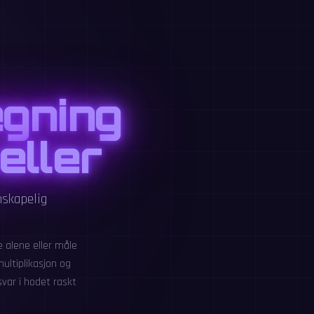
egning
eller
nskapelig
 alene eller måle
ultiplikasjon og
svar i hodet raskt