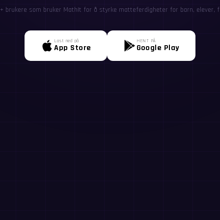
+ brukere som bruker MathIt for å styrke matteferdigheter for barn, elever, f
Last ned på
HENT PÅ
App Store
Google Play