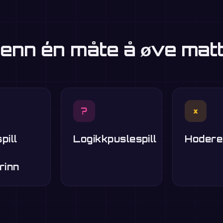
enn én måte å øve mat
?
×
pill
Logikkpuslespill
Hodere
rinn