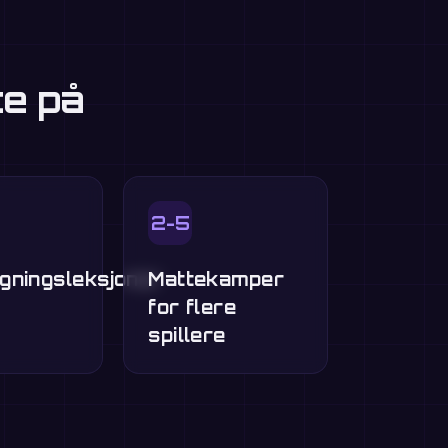
te på
2-5
gningsleksjoner
Mattekamper
for flere
spillere