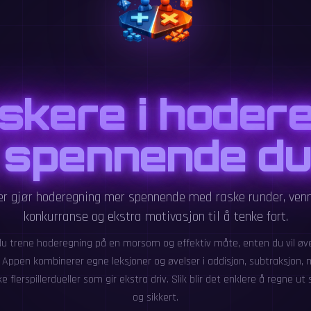
askere i hoder
spennende du
ler gjør hoderegning mer spennende med raske runder, ven
konkurranse og ekstra motivasjon til å tenke fort.
u trene hoderegning på en morsom og effektiv måte, enten du vil øve
Appen kombinerer egne leksjoner og øvelser i addisjon, subtraksjon, m
e flerspillerdueller som gir ekstra driv. Slik blir det enklere å regne ut 
og sikkert.