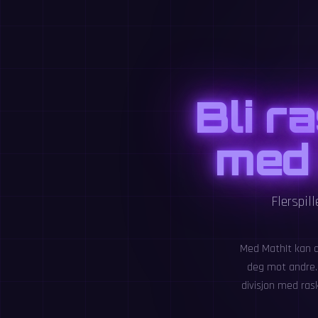
Bli r
med 
Flerspil
Med MathIt kan d
deg mot andre. 
divisjon med rask