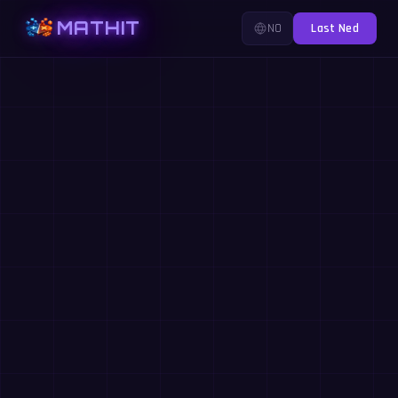
MATHIT
NO
Last Ned