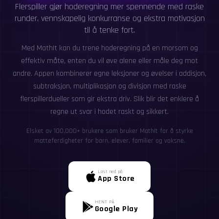
Flerspiller gjør hoderegning mer spennende med raske
runder, vennskapelig konkurranse og ekstra motivasjon
til å tenke fort.
Med MathIt kan du trene hoderegning på en morsom og
effektiv måte, enten du vil øve alene eller måle deg mot
andre. Appen kombinerer egne leksjoner og øvelser i addisjon,
subtraksjon, multiplikasjon og divisjon med raske
flerspillerdueller som gir ekstra driv. Slik blir det enklere å
regne ut svar i hodet raskt og sikkert.
Elsket av 100,000+ brukere som bruker MathIt for å styrke
matteferdigheter for barn, elever, familier og voksne.
Last ned på
App Store
HENT PÅ
Google Play