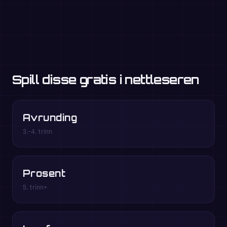
Spill disse gratis i nettleseren
Avrunding
3.–4. trinn
Prosent
5. trinn+