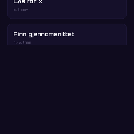
Løs for x
6. trinn+
Finn gjennomsnittet
4.–6. trinn
Regnerekkefølge
5. trinn+
Spill gratis i nettleseren →