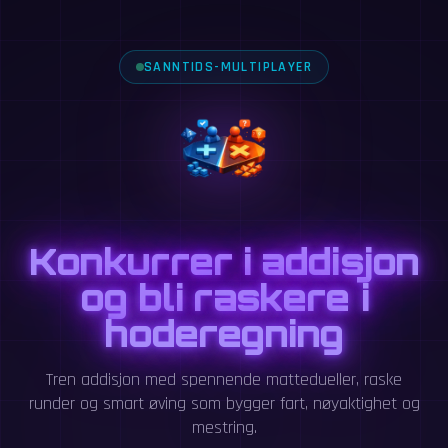
SANNTIDS-MULTIPLAYER
Konkurrer i addisjon
og bli raskere i
hoderegning
Tren addisjon med spennende mattedueller, raske
runder og smart øving som bygger fart, nøyaktighet og
mestring.