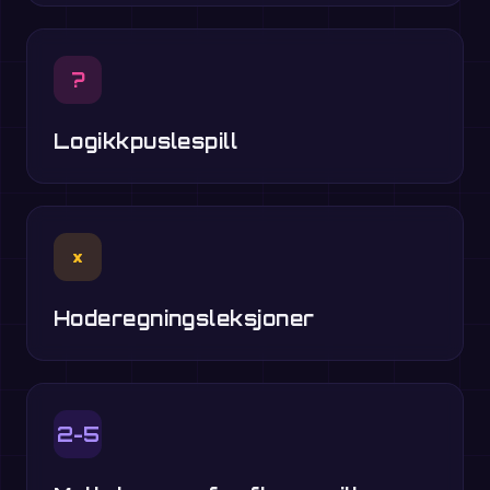
?
Logikkpuslespill
×
Hoderegningsleksjoner
2-5