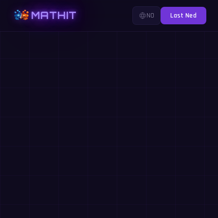
MATHIT
NO
Last Ned