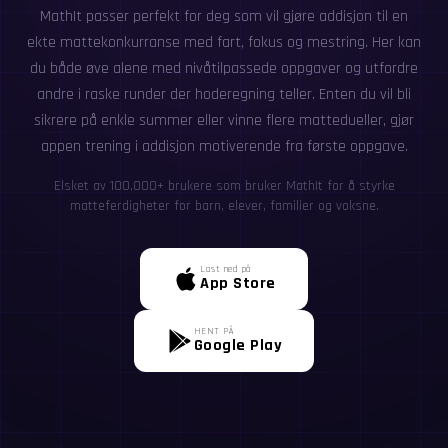
MathIt passer perfekt for deg som vil gjøre addisjon til en
ekte mattekonkurranse med fart, fokus og mestring. Her kan
du både øve alene med nivåtilpassede oppgaver og utfordre
andre i raske runder der hoderegning teller. Enten du vil bli
sikrere på enkle summer eller vinne flere mattedueller, gjør
appen trening i addisjon motiverende fra første oppgave.
Elsket av 100,000+ brukere som bruker MathIt for å styrke
matteferdigheter for barn, elever, familier og voksne.
Last ned på
App Store
HENT PÅ
Google Play