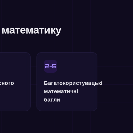
и математику
2-5
сного
Багатокористувацькі
математичні
батли