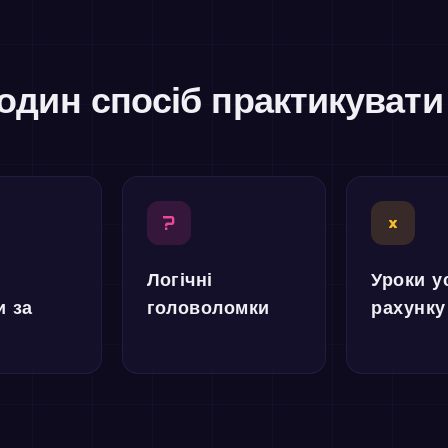
один спосіб практикуват
?
×
Логічні
Уроки у
и за
головоломки
рахунку