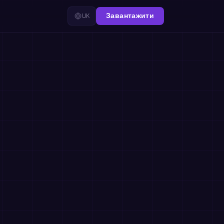
UK
Завантажити