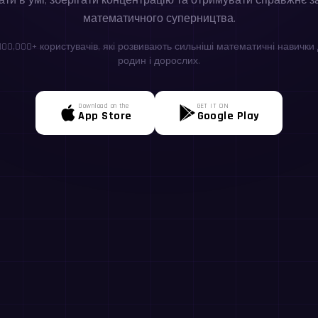
ти в умі, зберігати концентрацію та отримувати справжнє з
математичного суперництва.
100,000+ користувачів, які розвивають сильніші математичні навички д
родин і дорослих.
Download on the
GET IT ON
App Store
Google Play