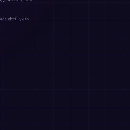
адоволення від
ля дітей, учнів,