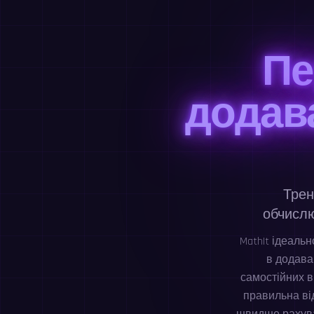
Пе
додав
Трен
обчислю
MathIt ідеальн
в додава
самостійних в
правильна ві