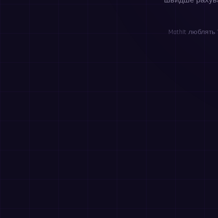
швидше рахува
MathIt люблять 