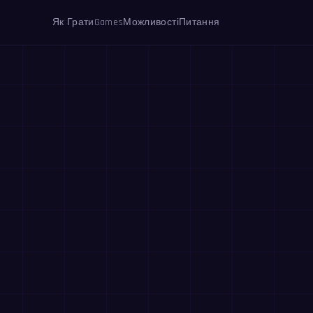
Як Грати
Games
Можливості
Питання