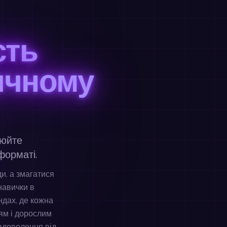
сть
ичному
нюйте
форматі.
ди, а змагатися
навички в
ндах, де кожна
ям і дорослим