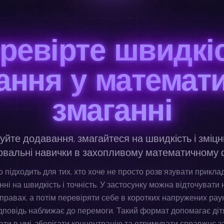
ревірте швидкі
ання у математ
змаганні
уйте додавання, змагайтеся на швидкість і зміц
вальні навички в захопливому математичному 
о підходить для тих, хто хоче не просто розв’язувати прикла
нні на швидкість і точність. У застосунку можна відточувати 
правах, а потім перевіряти себе в коротких напружених рау
дповідь наближає до перемоги. Такий формат допомагає діт