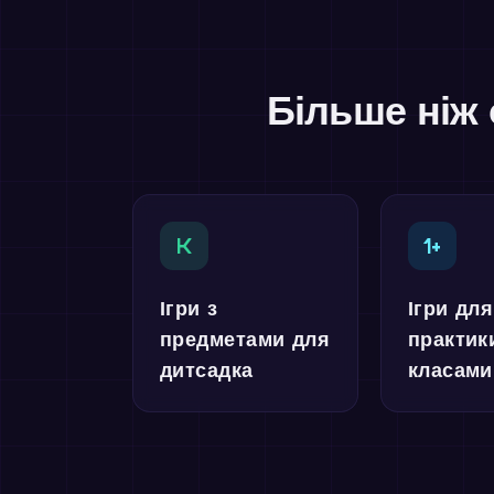
Більше ніж 
K
1+
Ігри з
Ігри для
предметами для
практик
дитсадка
класами