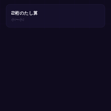
2桁のたし算
小1〜小2
ブラウザで無料プレイ →
今すぐ挑戦：60秒ドリル
60秒でできるだけ多く答えよう。登録不要 — MathIt
アプリと同じ練習です。