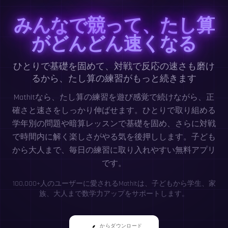
みんなで競って、たし算
がどんどん速くなる
ひとりで基礎を固めて、対戦で反応の速さも磨け
るから、たし算の練習がもっと続きます
MathItなら、たし算の練習を遊び感覚で続けながら、正
確さと速さをしっかり伸ばせます。ひとりで取り組める
学年別の問題や暗算レッスンで基礎を固め、さらに対戦
で時間内に解く楽しさがやる気を後押しします。子ども
から大人まで、毎日の練習に取り入れやすい無料アプリ
です。
100,000+人のユーザーに愛されるMathItは、子どもから学生、家
族、大人まで数学力アップをサポートします。
からダウンロード