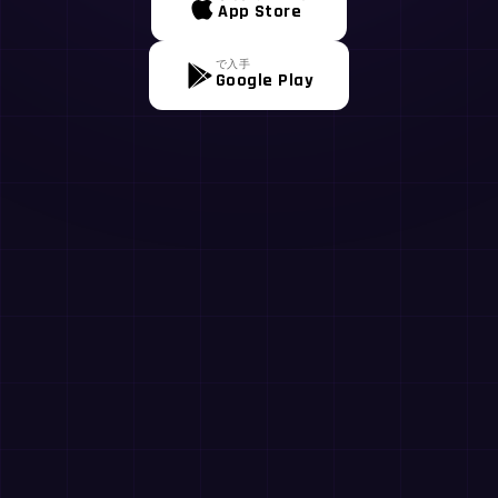
App Store
で入手
Google Play