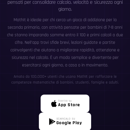
pensati per consolidare calcolo, velocità e sicurezza ogni
giorno.
MathIt è ideale per chi cerca un gioco di addizione per la
seconda primaria, con attività pensate per bambini di 7-8 anni
che stanno imparando somme entro il 100 e primi calcoli a due
cifre. Nell'app trovi sfide brevi, lezioni guidate e partite
coinvolgenti che aiutano a migliorare rapidità, attenzione e
sicurezza nel calcolo. È un modo semplice e divertente per
esercitarsi ogni giorno, a casa o in movimento.
Amato da 100,000+ utenti che usano MathIt per rafforzare le
competenze matematiche di bambini, studenti, famiglie e adulti.
Scarica su
App Store
SCARICALO SU
Google Play