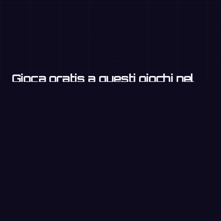
Gioca gratis a questi giochi nel
browser
Addizionare numeri a due cifre
1ª–2ª primaria
Addizione con il cambio
2ª–3ª primaria