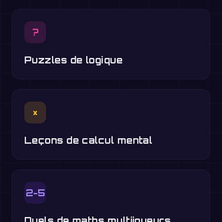
?
Puzzles de logique
×
Leçons de calcul mental
2-5
Duels de maths multijoueurs