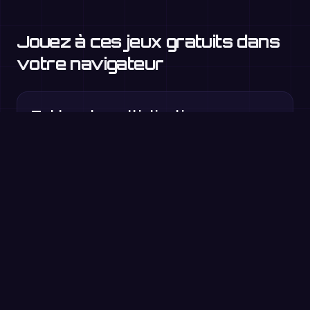
Jouez à ces jeux gratuits dans
votre navigateur
Tables de multiplication
CE2 et +
Facteur manquant
CE2–CM1
Chasse aux multiples
CE2–CM2