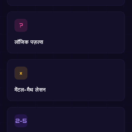
?
लॉजिक पज़ल्स
×
मेंटल-मैथ लेसन
2-5