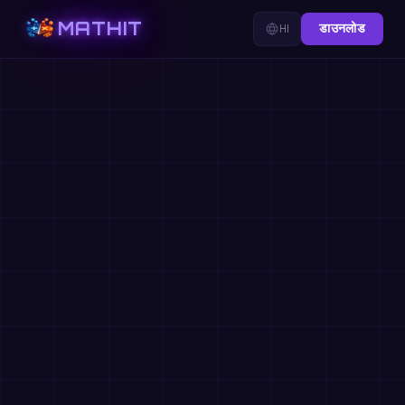
MATHIT
HI
डाउनलोड