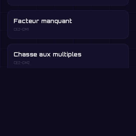
Facteur manquant
CE2–CM1
Chasse aux multiples
CE2–CM2
Jouez gratuitement dans votre navigateur →