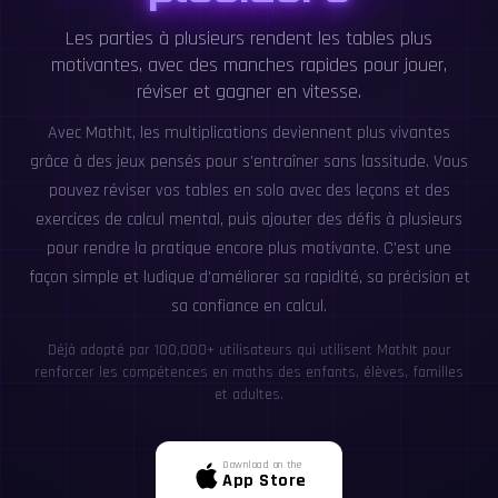
Les parties à plusieurs rendent les tables plus
motivantes, avec des manches rapides pour jouer,
réviser et gagner en vitesse.
Avec MathIt, les multiplications deviennent plus vivantes
grâce à des jeux pensés pour s'entraîner sans lassitude. Vous
pouvez réviser vos tables en solo avec des leçons et des
exercices de calcul mental, puis ajouter des défis à plusieurs
pour rendre la pratique encore plus motivante. C'est une
façon simple et ludique d'améliorer sa rapidité, sa précision et
sa confiance en calcul.
Déjà adopté par 100,000+ utilisateurs qui utilisent MathIt pour
renforcer les compétences en maths des enfants, élèves, familles
et adultes.
Download on the
App Store