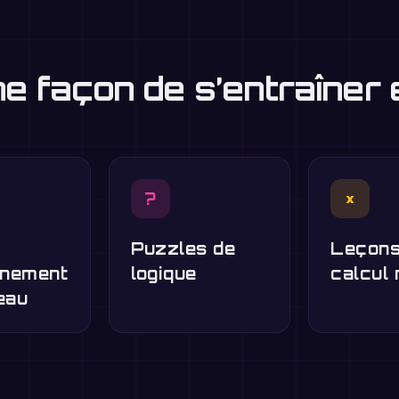
ne façon de s’entraîner
?
×
Puzzles de
Leçons
înement
logique
calcul 
eau