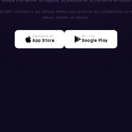
ludique d'améliorer sa rapidité, sa précision et sa confiance en calcul.
00,000+ utilisateurs qui utilisent MathIt pour renforcer les compétences en 
élèves, familles et adultes.
Download on the
GET IT ON
App Store
Google Play