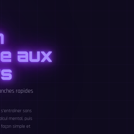
n
ce aux
rs
anches rapides
 s'entraîner sans
alcul mental, puis
 façon simple et