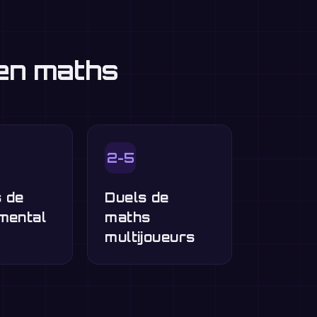
 en maths
2-5
 de
Duels de
mental
maths
multijoueurs