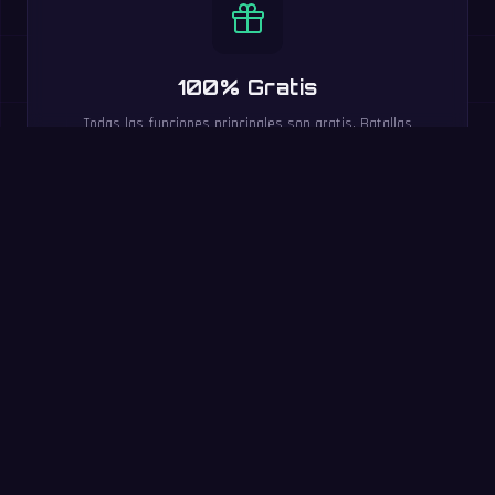
100% Gratis
Todas las funciones principales son gratis. Batallas
multijugador, niveles de dificultad, clasificaciones y 20
idiomas incluidos.
Pruébalo ahora: reto de
60 segundos
Responde todas las que puedas en 60 segundos. Sin