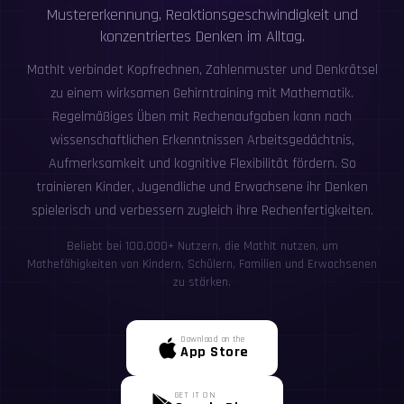
Mustererkennung, Reaktionsgeschwindigkeit und
konzentriertes Denken im Alltag.
MathIt verbindet Kopfrechnen, Zahlenmuster und Denkrätsel
zu einem wirksamen Gehirntraining mit Mathematik.
Regelmäßiges Üben mit Rechenaufgaben kann nach
wissenschaftlichen Erkenntnissen Arbeitsgedächtnis,
Aufmerksamkeit und kognitive Flexibilität fördern. So
trainieren Kinder, Jugendliche und Erwachsene ihr Denken
spielerisch und verbessern zugleich ihre Rechenfertigkeiten.
Beliebt bei 100,000+ Nutzern, die MathIt nutzen, um
Mathefähigkeiten von Kindern, Schülern, Familien und Erwachsenen
zu stärken.
Download on the
App Store
GET IT ON