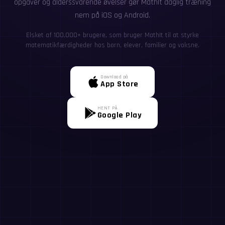
opgaver og alderssvarende øvelser gør MathIt daglig træning
nem på iOS og Android.
Elsket af 100,000+ brugere, som bruger MathIt til at styrke
matematikfærdigheder hos børn, elever, familier og voksne.
Download på
App Store
HENT PÅ
Google Play