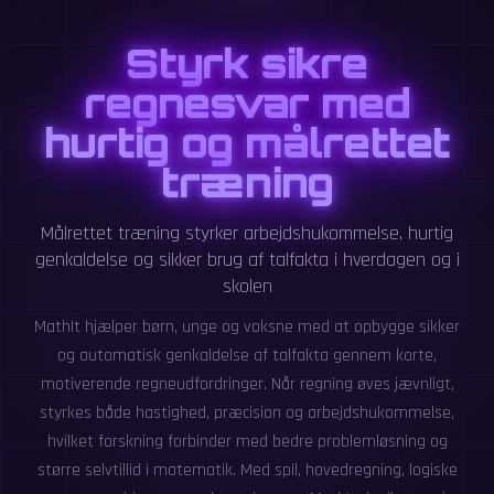
Styrk sikre
regnesvar med
hurtig og målrettet
træning
Målrettet træning styrker arbejdshukommelse, hurtig
genkaldelse og sikker brug af talfakta i hverdagen og i
skolen
MathIt hjælper børn, unge og voksne med at opbygge sikker
og automatisk genkaldelse af talfakta gennem korte,
motiverende regneudfordringer. Når regning øves jævnligt,
styrkes både hastighed, præcision og arbejdshukommelse,
hvilket forskning forbinder med bedre problemløsning og
større selvtillid i matematik. Med spil, hovedregning, logiske