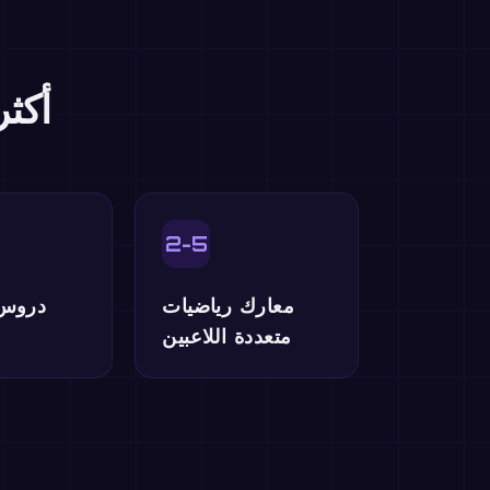
أكث
2-5
معارك رياضيات
دروس
متعددة اللاعبين