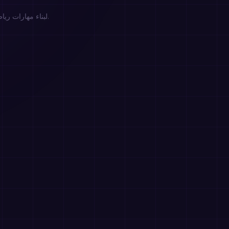
محبوب من 100,000+ مستخدم يستخدمون MathIt لبناء مهارات رياضية أقوى للأطفال والطلاب والعائلات والبالغين.