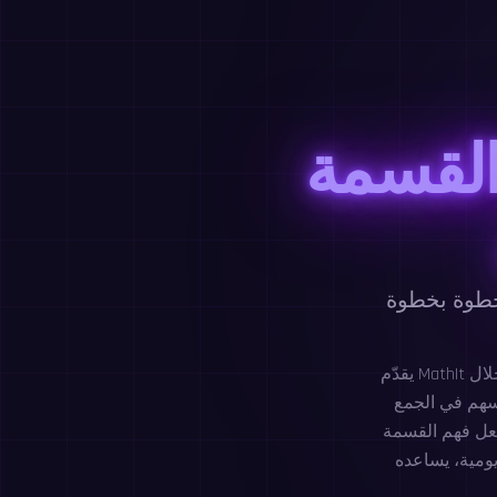
لقسمة
خطوة بخطوة
يقدّم MathIt طريقة ممتعة ومناسبة للعمر لبدء التعرّف إلى حقائق القسمة لتلاميذ الصف الأول من خلال
اسهم في الجمع
جعل فهم القسمة
عده MathIt على