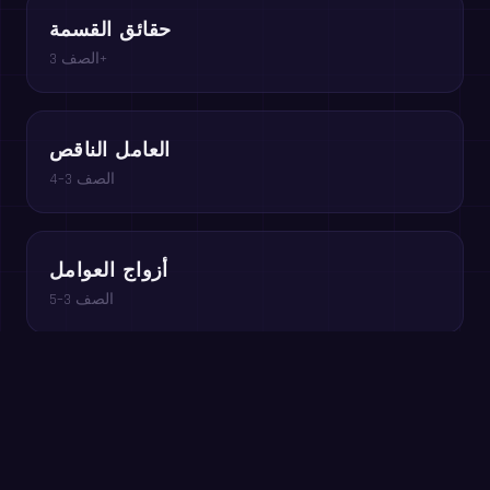
حقائق القسمة
الصف 3+
العامل الناقص
الصف 3–4
أزواج العوامل
الصف 3–5
العب مجانًا في المتصفح →