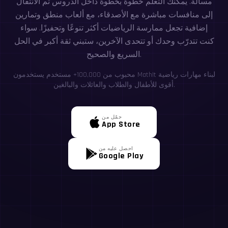
مسألة. يمكنك التعلّم خطوة بخطوة داخل الدروس ثم الانتقال
إلى منافسات مباشرة مع الأصدقاء، مع ألعاب منطق وتمارين
إضافية تجعل ممارسة الرياضيات أكثر تنوعًا وتحفيزًا. سواء
كنت تتدرّب وحدك أو تتحدى الآخرين، ستبني ثقة أكبر في الحل
السريع والصحيح.
محبوب من 100,000+ مستخدم يستخدمون MathIt لبناء مهارات رياضية
أقوى للأطفال والطلاب والعائلات والبالغين.
حمّل من
App Store
احصل عليه من
Google Play