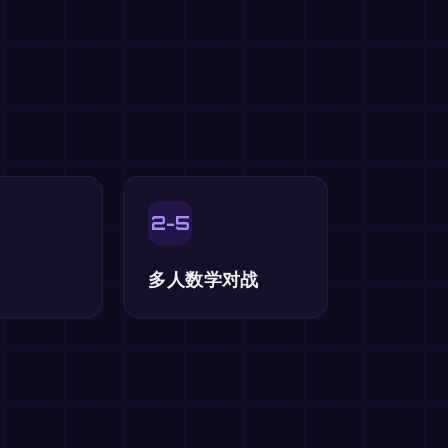
2-5
多人数学对战