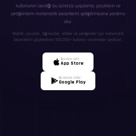
kullanıcının sevdiği bu ücretsiz uygulama, çocukların ve
yetişkinlerin matematik becerilerini geliştirmesine yardımcı
olur.
MathIt, çocuklar, öğrenciler, aileler ve yetişkinler için matematik
becerilerini güçlendiren 100,000+ kullanıcı tarafından seviliyor.
Şuradan indir:
App Store
ŞURADAN EDİN:
Google Play