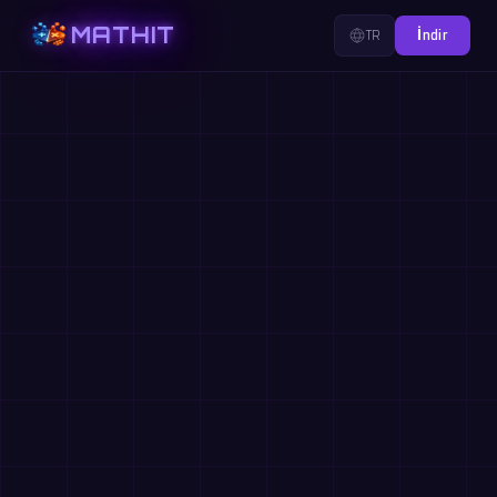
MATHIT
TR
İndir