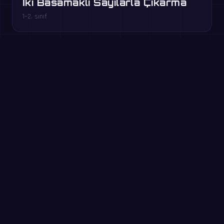
İki Basamaklı Sayılarla Çıkarma
1–2. sınıf
Tarayıcıda ücretsiz oyna →
Hemen dene: 60 saniyelik
alıştırma
60 saniyede olabildiğince çok soru çöz. Kayıt yok — MathIt
uygulamasındaki alıştırmanın aynısı.
Başla