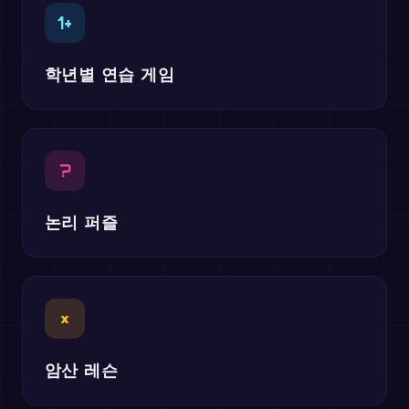
1+
학년별 연습 게임
?
논리 퍼즐
×
암산 레슨