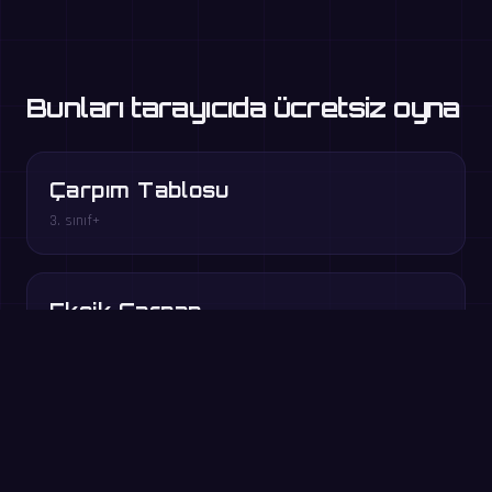
Bunları tarayıcıda ücretsiz oyna
Çarpım Tablosu
3. sınıf+
Eksik Çarpan
3–4. sınıf
Katlar Yarışı
3–5. sınıf