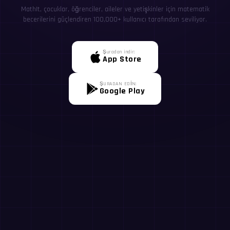
MathIt, çocuklar, öğrenciler, aileler ve yetişkinler için matematik
becerilerini güçlendiren 100,000+ kullanıcı tarafından seviliyor.
Şuradan indir:
App Store
ŞURADAN EDİN:
Google Play