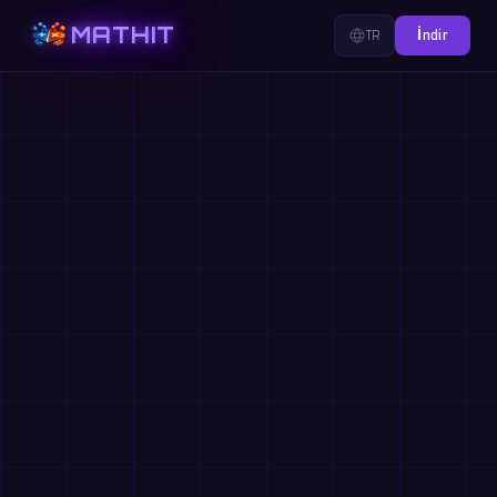
MATHIT
TR
İndir