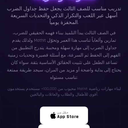
تدريب مناسب للصف الثالث يجعل حفظ جداول الضرب
أسهل عبر اللعب والتكرار الذكي والتحديات السريعة
المحفزة يومياً.
في الصف الثالث يبدأ التلميذ ببناء فهمه الحقيقي للضرب،
ولذلك يقدم MathIt تمارين وألعاباً تناسب هذا العمر وتحوّل
جداول الضرب إلى مهارة سهلة ومحببة. يتدرج التطبيق من
الفهم إلى الحفظ ثم السرعة، مع أسئلة قصيرة وتحديات زمنية
تساعد الطفل على تثبيت الحقائق الأساسية بثقة. سواء كان
يحتاج إلى بداية واضحة أو مزيد من المران، سيجد طريقة ممتعة
تناسب مستواه.
محبوب من 100,000+ مستخدم يستخدمون MathIt لبناء مهارات رياضية
أقوى للأطفال والطلاب والعائلات والبالغين.
حمّل من
App Store