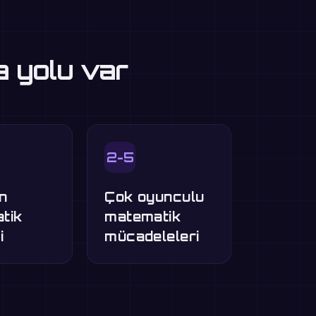
a yolu var
2-5
n
Çok oyunculu
tik
matematik
i
mücadeleleri