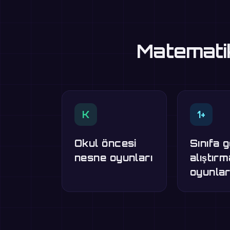
Matematik
K
1+
Okul öncesi
Sınıfa 
nesne oyunları
alıştır
oyunlar