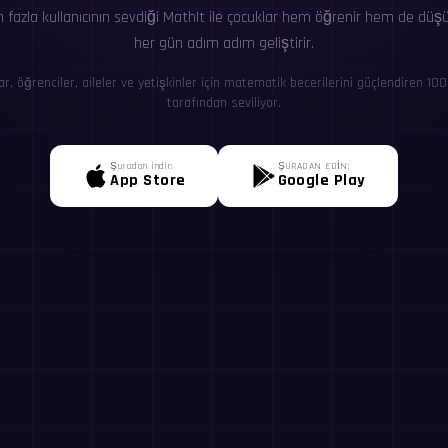
n fazla kullanıcının sevdiği MathIt ile çocuklar hem öğrenir hem de düş
her gün adım adım geliştirir.
ar, öğrenciler, aileler ve yetişkinler için matematik becerilerini güçlendiren 100
tarafından seviliyor.
Şuradan indir:
ŞURADAN EDİN:
App Store
Google Play