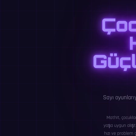
Çoc
Güçl
Sayı oyunlarıy
MathIt, çocukla
yaşa uygun alıştı
hızı ve problem 