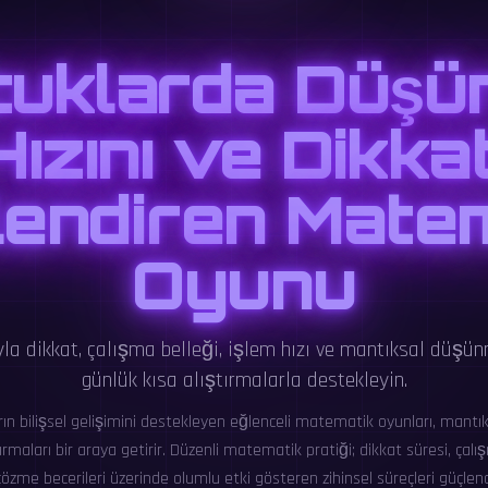
uklarda Düş
Hızını ve Dikkat
endiren Mate
Oyunu
la dikkat, çalışma belleği, işlem hızı ve mantıksal düşün
günlük kısa alıştırmalarla destekleyin.
rın bilişsel gelişimini destekleyen eğlenceli matematik oyunları, mantı
rmaları bir araya getirir. Düzenli matematik pratiği; dikkat süresi, çalı
çözme becerileri üzerinde olumlu etki gösteren zihinsel süreçleri güçle