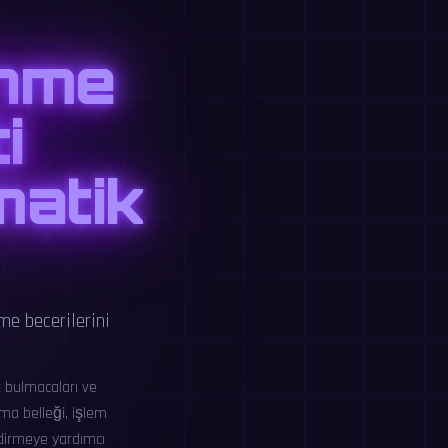
ünme
i
matik
me becerilerini
k bulmacaları ve
şma belleği, işlem
ndirmeye yardımcı