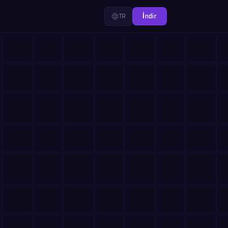
TR
İndir