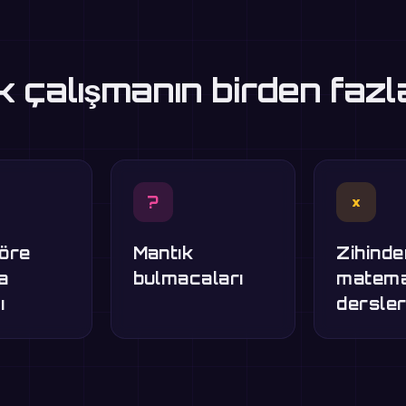
 çalışmanın birden fazl
?
×
göre
Mantık
Zihinde
ma
bulmacaları
matema
ı
dersler