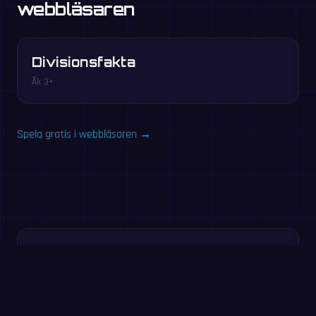
webbläsaren
Divisionsfakta
Åk 3+
Spela gratis i webbläsaren →
Testa nu: 60-
sekundersövning
Svara på så många tal du kan på 60 sekunder. Ingen