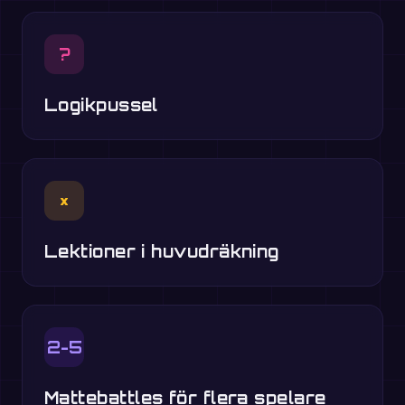
?
Logikpussel
×
Lektioner i huvudräkning
2-5
Mattebattles för flera spelare