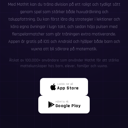
Med MathIt kan du träna division på ett roligt och tydligt sätt
genom spel som stärker både huvudräkning och
taluppfattning. Du kan först lära dig strategier i lektioner och
köra egna övningar i lugn takt, och sedan höja pulsen med
flerspelarmatcher som gör träningen extra motiverande.
Appen är gratis på iOS och Android och hjälper både barn och
vuxna att bli säkrare på matematik.
Älskat av 100,000+ användare som använder MathIt för att stärka
mattekunskaper hos barn, elever, familjer och vuxna.
Ladda ner på
App Store
HÄMTA PÅ
Google Play