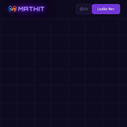
MATHIT
SV
Ladda Ner