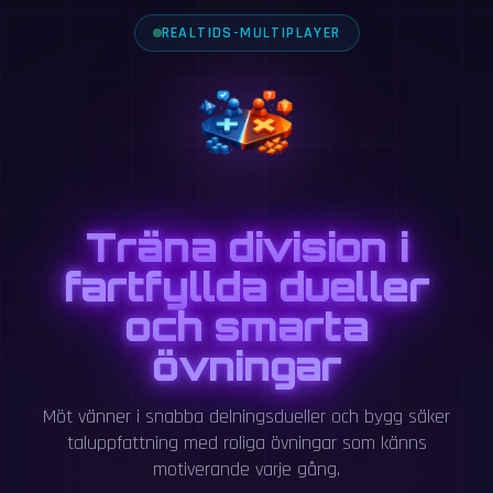
REALTIDS-MULTIPLAYER
Träna division i
fartfyllda dueller
och smarta
övningar
Möt vänner i snabba delningsdueller och bygg säker
taluppfattning med roliga övningar som känns
motiverande varje gång.